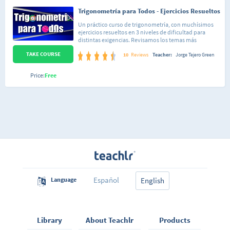
Trigonometría para Todos - Ejercicios Resueltos
Un práctico curso de trigonometría, con muchísimos
ejercicios resueltos en 3 niveles de dificultad para
distintas exigencias. Revisamos los temas más
importantes de trigonometría, que te servirán en la
TAKE COURSE
escuela, y sobretodo ayudarán a obtener una buena
10
Reviews
Teacher:
Jorge Tejero Green
nota en tu examen. Resolveremos juntos varios
problemas paso a paso en cada uno de los capítulos
Price:
Free
del curso. En el nivel 1 encontrarás la explicación y
teoría, además de conceptos importantes que te
servirán para poder comprender los ejercicios más
complejos. Además de ejercicios sencillos para iniciar
con la práctica. En el nivel 2 se encuentran los ejercicios
de nivel intermedio, que te ayudarán a reforzar los
conocimientos. En el nivel 3 viene la prueba de fuego,
ejercicios más complejos, que te demostrarán si estás
listo para el examen o no. Al final de los videos,
encontrarás retos para practicar antes del examen. Si
tienes alguna duda, sólo deja un comentario en el
curso, que con gusto te responderé. Estoy seguro que
te gustará, además, ¡es gratis!
Español
Language
English
Library
About Teachlr
Products