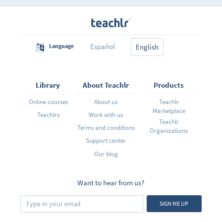
que te demostrarán si estás listo para el examen o no.
Si tienes alguna duda, sólo deja un comentario en el
curso, que con gusto te responderé. Estoy seguro que
te gustará, además, ¡es gratis!
Español
Language
English
Library
About Teachlr
Products
Online courses
About us
Teachlr
Marketplace
Teachlrs
Work with us
Teachlr
Terms and conditions
Organizations
Support center
Our blog
Want to hear from us?
SIGN ME UP