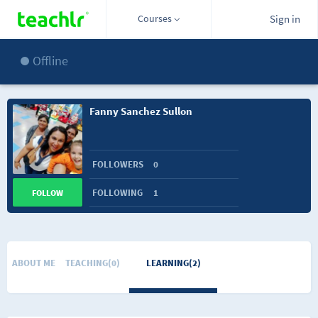
Courses
Sign in
Offline
Fanny Sanchez Sullon
FOLLOWERS
0
FOLLOWING
1
FOLLOW
ABOUT ME
TEACHING(0)
LEARNING(2)