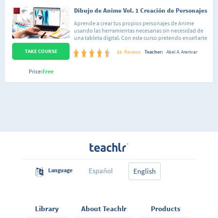
Dibujo de Anime Vol. 1 Creación de Personajes
Aprende a crear tus propios personajes de Anime
usando las herramientas necesarias sin necesidad de
una tableta digital. Con este curso pretendo enseñarte
de manera práctica como dibujar tus personajes desde
TAKE COURSE
0, no importa si no tienes conocimientos previos de
12
Reviews
Teacher:
Abel A. Arenivar
adobe flash o de dibujo, aquí te enseñare las 2 cosas.
Usaremos figuras geométricas para realizar diferentes
Price:
Free
elementos del personaje, con estas figuras podremos
hacer: Ojos para adulto, niño, adulto mujer, niña, bota,
nariz, orejas, cabeza, cabellos, etc...
Español
Language
English
Library
About Teachlr
Products