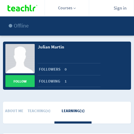
Courses
Sign in
Offline
Julian Martin
FOLLOWERS
0
FOLLOWING
1
FOLLOW
ABOUT ME
TEACHING(0)
LEARNING(1)