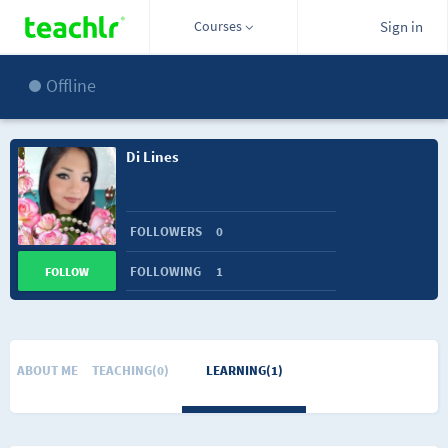
Courses
Sign in
Offline
Di Lines
FOLLOWERS
0
FOLLOWING
1
FOLLOW
ABOUT ME
TEACHING(0)
LEARNING(1)