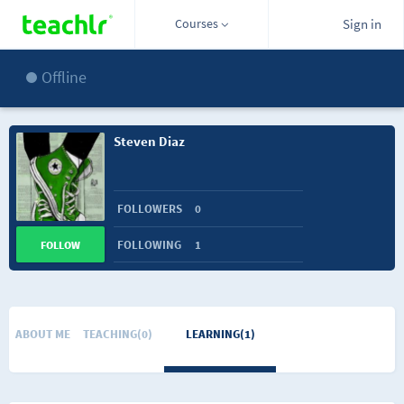
Courses
Sign in
Offline
Steven Diaz
FOLLOWERS
0
FOLLOWING
1
FOLLOW
ABOUT ME
TEACHING(0)
LEARNING(1)