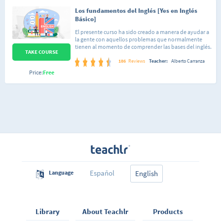
Los fundamentos del Inglés [Yes en Inglés
Básico]
El presente curso ha sido creado a manera de ayudar a
la gente con aquellos problemas que normalmente
tienen al momento de comprender las bases del inglés.
TAKE COURSE
Con esto me refiero, por ejemplo, a dar las razones del
porque se usa tal o cual regla gramatical. Por lo
186
Reviews
Teacher:
Alberto Carranza
anterior considero oportuno mencionar que el curso
Price:
Free
va dirigido a gente que puede estar iniciándose en el
aprendizaje de este idioma aunque también será de
utilidad a quienes estén buscando repasar temas que
en su momento llevaron pero no recuerdan bien,
pudiéndose tomar como un completo video-repaso
de consulta. En este primer curso voy a darte a conocer
los conceptos, reglas de gramática y vocabulario
esencial de la lengua inglesa explicándote de una
forma sencilla, así que no te preocupes si no tienes
ningún entendimiento del inglés, el curso está
diseñado para quienes quieren empezar desde cero a
aprender esta lengua. No te desmotives si empiezas a
sentir que no le entiendes a algo, con el tiempo irás
Español
Language
viendo que los temas se vuelven sencillos gracias a lo
English
visto en contenidos anteriores.
Library
About Teachlr
Products