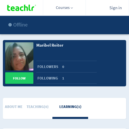
Courses
Sign in
Offline
Maribel Reiter
FOLLOWERS
0
FOLLOWING
1
FOLLOW
ABOUT ME
TEACHING(0)
LEARNING(1)