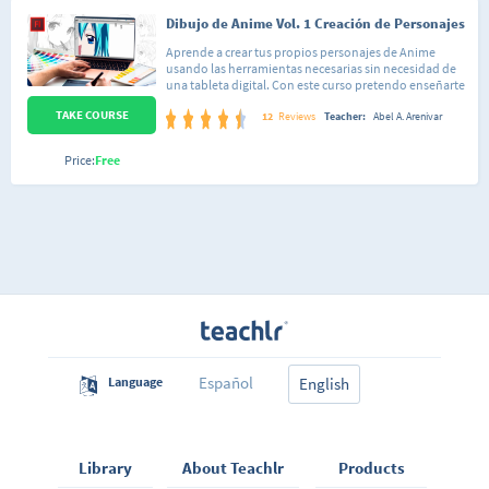
Dibujo de Anime Vol. 1 Creación de Personajes
Aprende a crear tus propios personajes de Anime
usando las herramientas necesarias sin necesidad de
una tableta digital. Con este curso pretendo enseñarte
de manera práctica como dibujar tus personajes desde
TAKE COURSE
0, no importa si no tienes conocimientos previos de
12
Reviews
Teacher:
Abel A. Arenivar
adobe flash o de dibujo, aquí te enseñare las 2 cosas.
Usaremos figuras geométricas para realizar diferentes
Price:
Free
elementos del personaje, con estas figuras podremos
hacer: Ojos para adulto, niño, adulto mujer, niña, bota,
nariz, orejas, cabeza, cabellos, etc...
Español
Language
English
Library
About Teachlr
Products