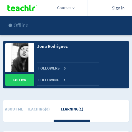
Courses
Sign in
Offline
Jona Rodriguez
FOLLOWERS
0
FOLLOWING
1
FOLLOW
ABOUT ME
TEACHING(0)
LEARNING(1)