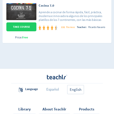
Cocina 7.0
Aprende a cocinar de forma rápida, fácil, práctica,
moderna e innovadora algunos de los principales
platillos de los 7 continentes, con las más básicas
herramientas de la cocina y podrás realizar la mejor
TAKE COURSE
reunión gourmet en tu casa. Con este curso
132
Reviews
Teacher:
Ricardo Navarro
aprenderás a hacer arepas, sandwiches,
hamburguesas, pastas, pizzas, pinchos, entre muchas
Price:
Free
otras cosas con sabores de distintas regiones del
mundo, combinados de una forma muy creativa para
abrirte la mente y logrando que tu también inventes y
combines tus propias recetas. Aprenderás
entreteniéndote con los Chefs Ricardo Navarro,
Giacomo Nocerino y Miguel Fernández de Señor
Potato Gourmet.
Español
Language
English
Library
About Teachlr
Products