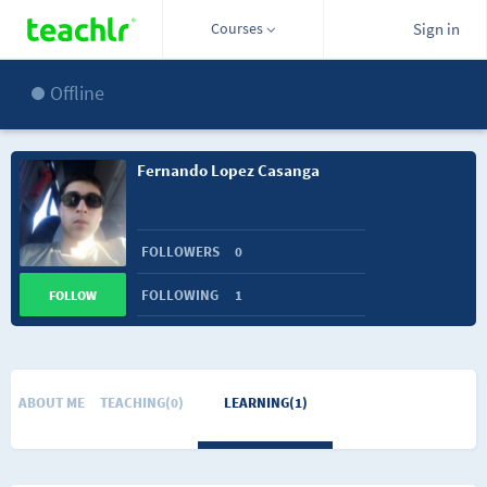
Courses
Sign in
Offline
Fernando Lopez Casanga
FOLLOWERS
0
FOLLOWING
1
FOLLOW
ABOUT ME
TEACHING(0)
LEARNING(1)