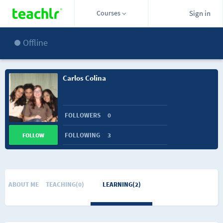
Courses
Sign in
Offline
Carlos Colina
FOLLOWERS
0
FOLLOWING
3
FOLLOW
ABOUT ME
TEACHING(0)
LEARNING(2)