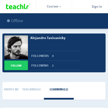
Courses
Sign in
Offline
Alejandro Tavisanisky
FOLLOWERS
0
FOLLOWING
1
FOLLOW
ABOUT ME
TEACHING(0)
LEARNING(1)