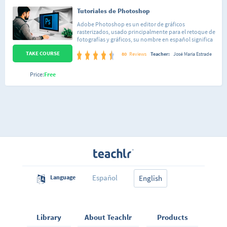
Tutoriales de Photoshop
Adobe Photoshop es un editor de gráficos
rasterizados, usado principalmente para el retoque de
fotografías y gráficos, su nombre en español significa
literalmente "taller de fotos". Este curso está
TAKE COURSE
conformado por 34 lecciones de dificultad sencilla,
80
Reviews
Teacher:
José María Estrade
organizadas de forma tal que puedas seguir el curso
tanto de una forma lineal, así como saltar a una lección
Price:
Free
en específico que te enseñe a hacer la acción que estás
interesado en realizar sobre tu imagen. Cada lección
está pensada para que domines totalmente cada
aspecto de Photoshop de forma sencilla y así poco a
poco irás integrando todos los conocimientos. No
importa si nunca has abierto el programa o si ya
conoces algo de Adobe Photoshop, al finalizar este
curso habrás aprendido a reemplazar los colores en tus
fotos, eliminar personas, crear elementos sobre tus
imágenes, editar tus imágenes, desde brillo y
contraste, hasta hacerte más musculoso o más
delgada, cambiar paisajes, retocar, etc.
Español
Language
English
Library
About Teachlr
Products