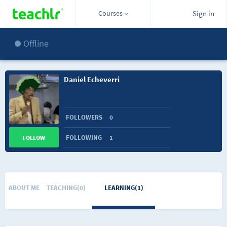
Courses
Sign in
Offline
Daniel Echeverri
FOLLOWERS
0
FOLLOWING
1
FOLLOW
ABOUT ME
TEACHING(0)
LEARNING(1)