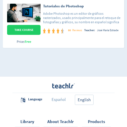
Tutoriales de Photoshop
Adobe Photoshop es un editor de gráficos
rasterizados, usado principalmente para el retoque de
fotografías y gráficos, su nombre en español significa
literalmente "taller de fotos". Este curso está
TAKE COURSE
conformado por 34 lecciones de dificultad sencilla,
80
Reviews
Teacher:
José María Estrade
organizadas de forma tal que puedas seguir el curso
tanto de una forma lineal, así como saltar a una lección
Price:
Free
en específico que te enseñe a hacer la acción que estás
interesado en realizar sobre tu imagen. Cada lección
está pensada para que domines totalmente cada
aspecto de Photoshop de forma sencilla y así poco a
poco irás integrando todos los conocimientos. No
importa si nunca has abierto el programa o si ya
conoces algo de Adobe Photoshop, al finalizar este
curso habrás aprendido a reemplazar los colores en tus
fotos, eliminar personas, crear elementos sobre tus
imágenes, editar tus imágenes, desde brillo y
contraste, hasta hacerte más musculoso o más
delgada, cambiar paisajes, retocar, etc.
Español
Language
English
Library
About Teachlr
Products