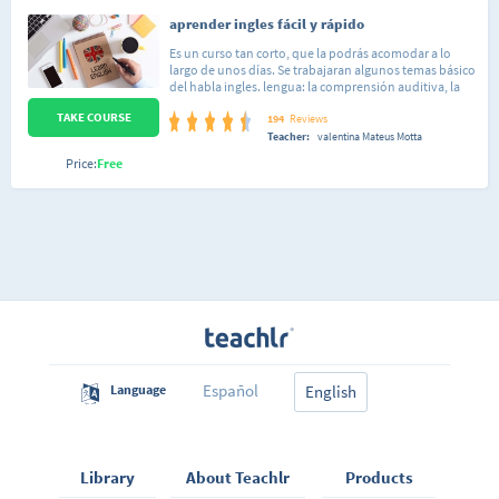
aprender ingles fácil y rápido
Es un curso tan corto, que la podrás acomodar a lo
largo de unos días. Se trabajaran algunos temas básico
del habla ingles. lengua: la comprensión auditiva, la
expresión escrita. El curso es muy práctico y se exige la
TAKE COURSE
participación activa del alumno. curso de trabajo: no?
194
Reviews
presenciales. el alumno llega a ser capaz de
Teacher:
valentina Mateus Motta
desenvolverse en situaciones frecuentes relacionadas
Price:
Free
con áreas del ingles.
Español
Language
English
Library
About Teachlr
Products