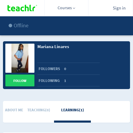
Courses
Sign in
Offline
Mariana Linares
FOLLOWERS
0
FOLLOWING
1
FOLLOW
ABOUT ME
TEACHING(0)
LEARNING(1)