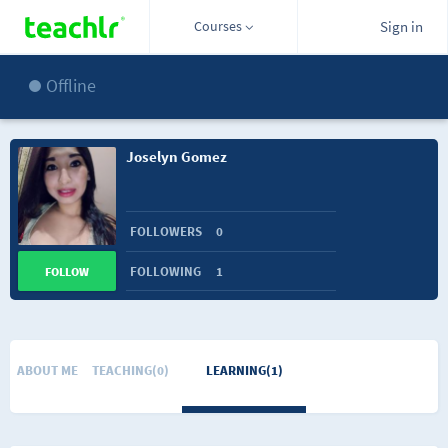
Courses
Sign in
Offline
Joselyn Gomez
FOLLOWERS
0
FOLLOWING
1
FOLLOW
ABOUT ME
TEACHING(0)
LEARNING(1)