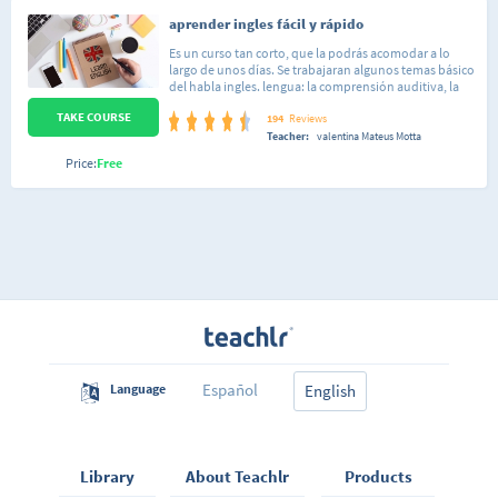
aprender ingles fácil y rápido
Es un curso tan corto, que la podrás acomodar a lo
largo de unos días. Se trabajaran algunos temas básico
del habla ingles. lengua: la comprensión auditiva, la
expresión escrita. El curso es muy práctico y se exige la
TAKE COURSE
participación activa del alumno. curso de trabajo: no?
194
Reviews
presenciales. el alumno llega a ser capaz de
Teacher:
valentina Mateus Motta
desenvolverse en situaciones frecuentes relacionadas
Price:
Free
con áreas del ingles.
Español
Language
English
Library
About Teachlr
Products