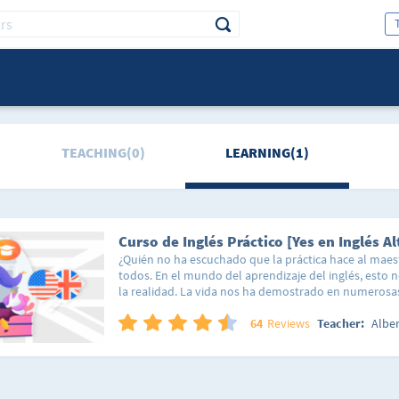
TEACHING(0)
LEARNING(1)
Curso de Inglés Práctico [Yes en Inglés Al
¿Quién no ha escuchado que la práctica hace al mae
todos. En el mundo del aprendizaje del inglés, esto 
la realidad. La vida nos ha demostrado en numerosa
los conceptos cotidianos con aquello que deseamos
una excelente forma de retener información a futuro.
64
Reviews
Teacher:
Albe
comento esto? Porque es precisamente en este nivel 
donde se da el salto a las situaciones prácticas y circ
diaria para dar un extra a la comprensión del idioma 
contextos. En este nivel encontrarás varios temas en 