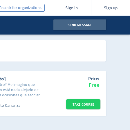
Teachlr for organizations
Sign in
Sign up
SEND MESSAGE
to]
Price:
Free
stro? Me imagino que
no está nada alejado de
s ocasiones que asociar
 comprender mejor es
TAKE COURSE
 ¿Y por qué te
rto Carranza
alto de inglés en
unstancias de la vida
en diferentes
los cuales se