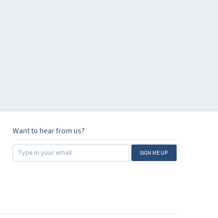
ectiva en determinadas
r escrito, este nivel
 inglés con el mundo
a no basta con
salir y tener
 nivel de inglés te va
e ideas de cómo
es habituales.
al con el cual puedes
cticar!
Want to hear from us?
SIGN ME UP