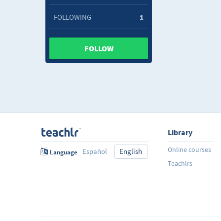
FOLLOWING
1
FOLLOW
Library
Online courses
Español
English
Language
Teachlrs