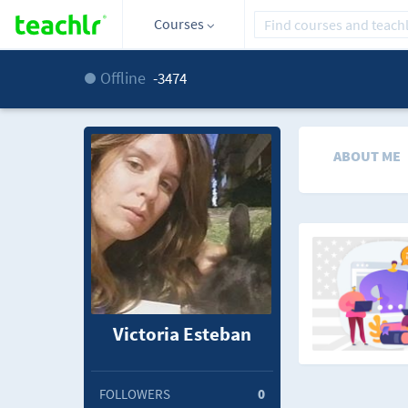
Courses
Offline
-3474
ABOUT ME
Victoria Esteban
FOLLOWERS
0