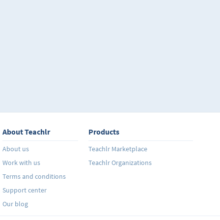
destacarán lecciones para comunicarte de manera ef
situaciones. Ya sea en forma de conversación oral o po
representa básicamente la habilidad de relacionar el
real. Es cierto que para practicar de manera adecuad
simplemente llevar un curso y entenderle, hace falta 
conversaciones con gente, de eso no quepa duda, este
a dar las armas necesarias para comunicarte al dart
expresarte de manera adecuada en diversas situacion
Además, cada unidad tiene un ejercicio sencillo al fin
reforzar el aprendizaje obtenido de cada tema. ¡A pra
About Teachlr
Products
About us
Teachlr Marketplace
Work with us
Teachlr Organizations
Terms and conditions
Support center
Our blog