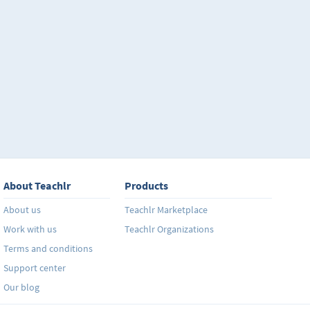
conceptos, reglas de gramática y vocabulario esencia
explicándote de una forma sencilla, así que no te pre
ningún entendimiento del inglés, el curso está dise
quieren empezar desde cero a aprender esta lengua. 
empiezas a sentir que no le entiendes a algo, con el 
los temas se vuelven sencillos gracias a lo visto en c
About Teachlr
Products
About us
Teachlr Marketplace
Work with us
Teachlr Organizations
Terms and conditions
Support center
Our blog