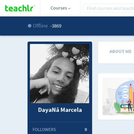
Courses
Offline
-3869
ABOUT ME
DayaNâ Marcela
FOLLOWERS
0