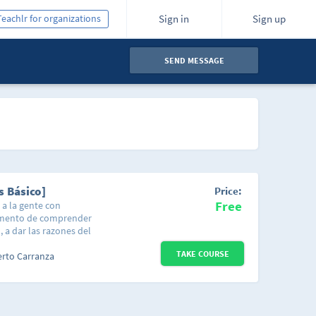
Teachlr for organizations
Sign in
Sign up
SEND MESSAGE
s Básico]
Price:
Free
 a la gente con
omento de comprender
, a dar las razones del
rior considero
TAKE COURSE
 que puede estar
erto Carranza
 también será de
ue en su momento
r como un completo
 darte a conocer los