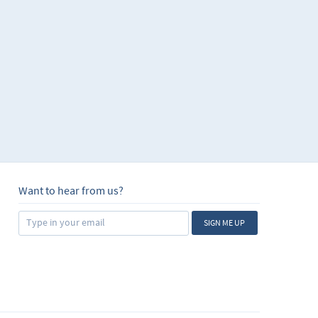
l de la lengua inglesa
ocupes si no tienes
ñado para quienes
No te desmotives si
tiempo irás viendo que
ontenidos anteriores.
Want to hear from us?
SIGN ME UP