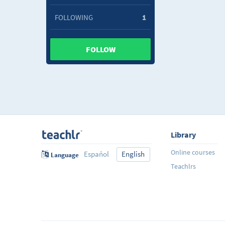
FOLLOWING
1
FOLLOW
Library
Online courses
Español
English
Language
Teachlrs