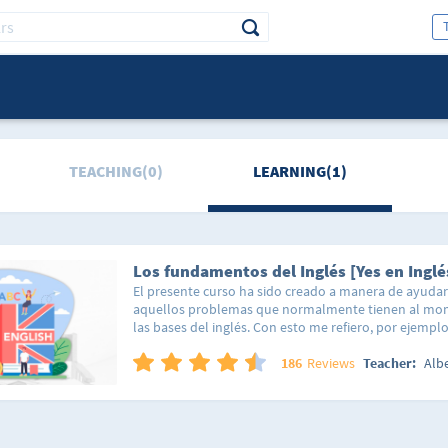
TEACHING(0)
LEARNING(1)
Los fundamentos del Inglés [Yes en Inglé
El presente curso ha sido creado a manera de ayudar
aquellos problemas que normalmente tienen al m
las bases del inglés. Con esto me refiero, por ejemplo
porque se usa tal o cual regla gramatical. Por lo ante
oportuno mencionar que el curso va dirigido a gente
186
Reviews
Teacher:
Alb
iniciándose en el aprendizaje de este idioma aunque
utilidad a quienes estén buscando repasar temas q
llevaron pero no recuerdan bien, pudiéndose toma
video-repaso de consulta. En este primer curso voy a