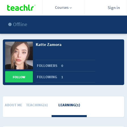
Courses
Sign in
Offline
Katte Zamora
FOLLOWERS
0
FOLLOWING
1
FOLLOW
ABOUT ME
TEACHING(0)
LEARNING(1)