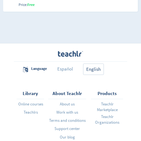
lineales Metodo de Gauss Jordan Matriz inversa y
Price:
Free
como calcularla
Español
Language
English
Library
About Teachlr
Products
Online courses
About us
Teachlr
Marketplace
Teachlrs
Work with us
Teachlr
Terms and conditions
Organizations
Support center
Our blog