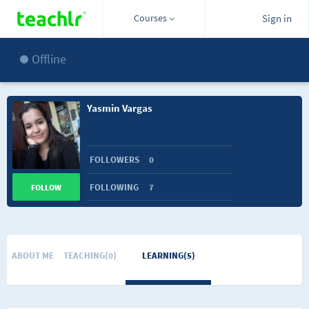
Courses
Sign in
Offline
Yasmin Vargas
FOLLOWERS
0
FOLLOWING
7
FOLLOW
ABOUT ME
TEACHING(0)
LEARNING(5)