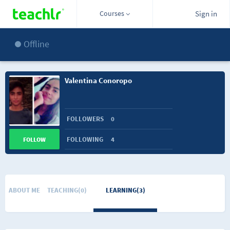
Courses
Sign in
Offline
Valentina Conoropo
FOLLOWERS
0
FOLLOWING
4
FOLLOW
ABOUT ME
TEACHING(0)
LEARNING(3)