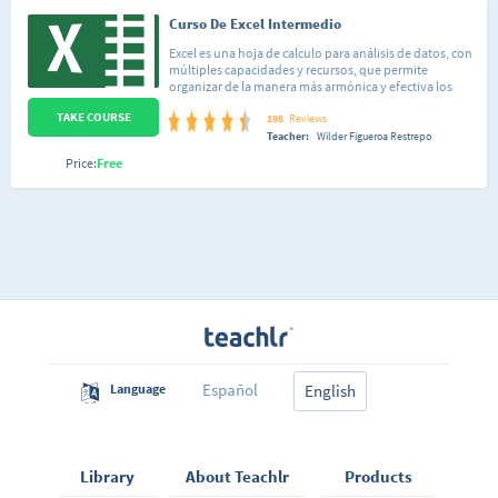
Curso De Excel Intermedio
Excel es una hoja de calculo para análisis de datos, con
múltiples capacidades y recursos, que permite
organizar de la manera más armónica y efectiva los
datos y los números que se manejan cotidianamente,
TAKE COURSE
hacer cálculos a partir de fórmulas y funciones; generar
198
Reviews
gráficos para representar nuestra información; crear
Teacher:
Wilder Figueroa Restrepo
tablas o modificar el formato de nuestras planillas.
Price:
Free
Español
Language
English
Library
About Teachlr
Products