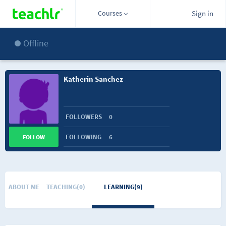
Courses
Sign in
Offline
Katherin Sanchez
FOLLOWERS
0
FOLLOWING
6
FOLLOW
ABOUT ME
TEACHING(0)
LEARNING(9)