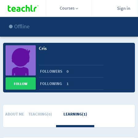
Courses
Sign in
Offline
Cris
FOLLOWERS
0
FOLLOWING
1
FOLLOW
ABOUT ME
TEACHING(0)
LEARNING(1)