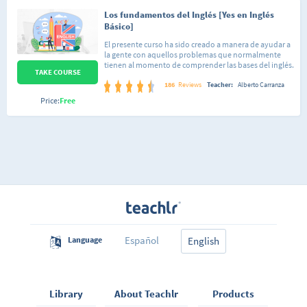
Los fundamentos del Inglés [Yes en Inglés
Básico]
El presente curso ha sido creado a manera de ayudar a
la gente con aquellos problemas que normalmente
tienen al momento de comprender las bases del inglés.
TAKE COURSE
Con esto me refiero, por ejemplo, a dar las razones del
porque se usa tal o cual regla gramatical. Por lo
186
Reviews
Teacher:
Alberto Carranza
anterior considero oportuno mencionar que el curso
Price:
Free
va dirigido a gente que puede estar iniciándose en el
aprendizaje de este idioma aunque también será de
utilidad a quienes estén buscando repasar temas que
en su momento llevaron pero no recuerdan bien,
pudiéndose tomar como un completo video-repaso
de consulta. En este primer curso voy a darte a conocer
los conceptos, reglas de gramática y vocabulario
esencial de la lengua inglesa explicándote de una
forma sencilla, así que no te preocupes si no tienes
ningún entendimiento del inglés, el curso está
diseñado para quienes quieren empezar desde cero a
aprender esta lengua. No te desmotives si empiezas a
sentir que no le entiendes a algo, con el tiempo irás
Español
Language
viendo que los temas se vuelven sencillos gracias a lo
English
visto en contenidos anteriores.
Library
About Teachlr
Products