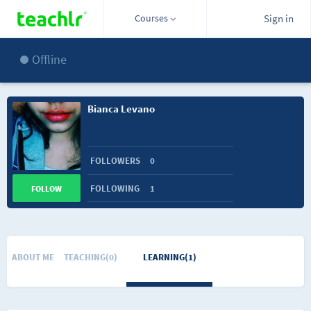
Courses
Sign in
Offline
Bianca Levano
FOLLOWERS
0
FOLLOWING
1
FOLLOW
ABOUT ME
TEACHING(0)
LEARNING(1)