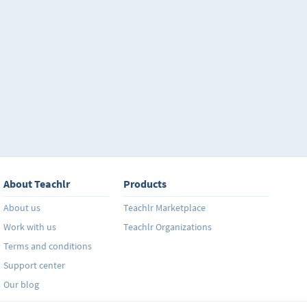
su expresión a través de la publicidad. Vamos a con
simplifican los procesos creativos y hacen que nues
efectivos. Se plantea un debate entre lo simple y l
que tiene cada vez más marcas y menos espacio. Al f
tiene la libertad de escoger. El reto del curso es apre
razones para que nos escojan.
About Teachlr
Products
About us
Teachlr Marketplace
Work with us
Teachlr Organizations
Terms and conditions
Support center
Our blog