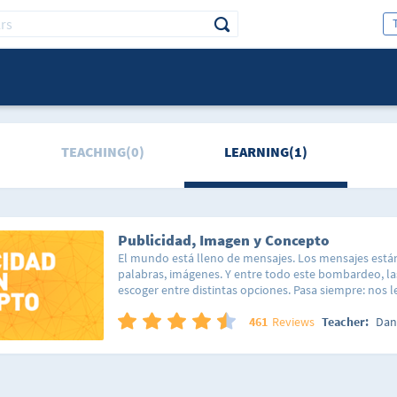
TEACHING(0)
LEARNING(1)
Publicidad, Imagen y Concepto
El mundo está lleno de mensajes. Los mensajes están
palabras, imágenes. Y entre todo este bombardeo, la
escoger entre distintas opciones. Pasa siempre: nos
un cepillo Oral-B con pasta de dientes Colgate. La g
cierto. Pero primero, en un proceso mucho más com
461
Reviews
Teacher:
Dani
visceral), las marcas escogen a la gente. Son procesos
mutua. Lo cierto es que las marcas exitosas son el r
matrimonio feliz entre imagen y concepto. Y el hijo d
identidad. Buscaremos entender imagen y concepto 