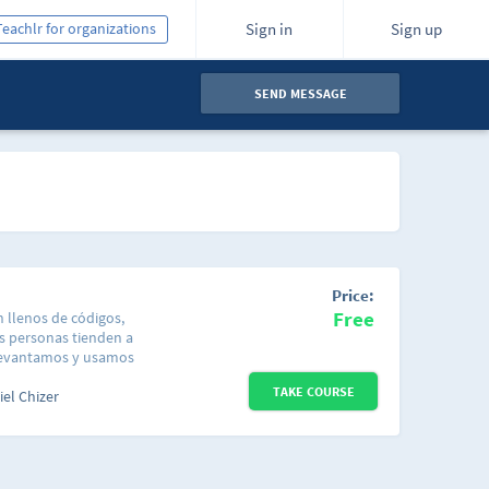
Teachlr for organizations
Sign in
Sign up
SEND MESSAGE
Price:
Free
 llenos de códigos,
s personas tienden a
 levantamos y usamos
ente escoge marcas, es
TAKE COURSE
plejo (y menos
el Chizer
 de identificación
esultado de un
e esta unión es la
de manera integral y