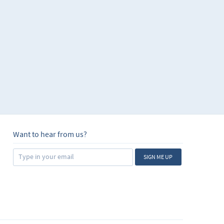
ocer herramientas que
tros mensajes sean más
o complejo en un mundo
inal, todo ser humano
nder a encontrar las
Want to hear from us?
SIGN ME UP