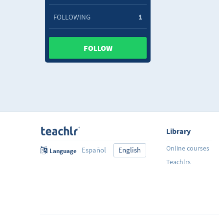
FOLLOWING
1
FOLLOW
Library
Online courses
Español
English
Language
Teachlrs