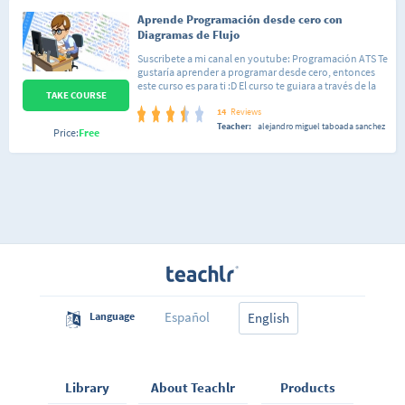
Aprende Programación desde cero con
Diagramas de Flujo
Suscribete a mi canal en youtube: Programación ATS Te
gustaría aprender a programar desde cero, entonces
este curso es para ti :D El curso te guiara a través de la
TAKE COURSE
practica a ir incorporando conocimientos sobre que es
un algoritmo, como poder resolver problemas,
14
Reviews
ademas veremos muchísimos ejercicios resueltos y
Teacher:
alejandro miguel taboada sanchez
Price:
Free
propuestos sobre temas como:
OperadoresCondiconalesCiclos o BuclesFunciones
(Programación Modular)Vectores o
ArraysProgramación de Juegos Utilizaremos un
programa llamado DFD, en el cual podremos resolver
nuestros ejercicios. Así que ya sabes si te interesa el
mundo de la programación este curso es para ti :D
Español
Language
English
Library
About Teachlr
Products