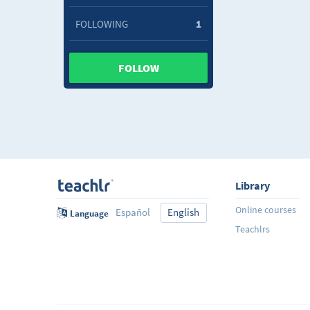
FOLLOWING
1
FOLLOW
Library
Online courses
Español
English
Language
Teachlrs