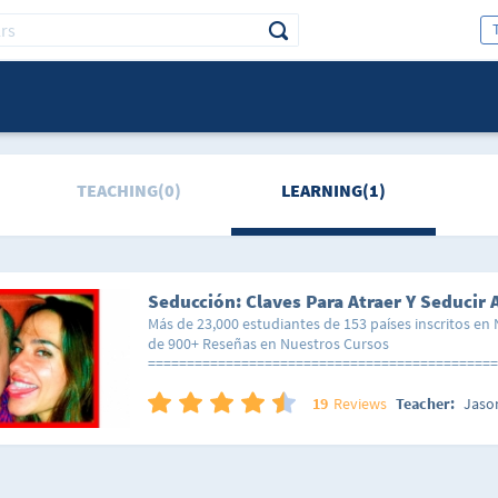
TEACHING(0)
LEARNING(1)
Más de 23,000 estudiantes de 153 países inscritos en
de 900+ Reseñas en Nuestros Cursos
=============================================
¿Alguna vez has querido saber ... ? Cómo volver loca a
? Cómo saber y aplicar las claves de la atracción par
19
Reviews
Teacher:
Jaso
Cómo ser tu mejor tú y tener más sencillo el proces
novia? ? Cómo enamorar a una chica usando concept
avanzada? Si quieres mejorar en alguno de estos caso
Curso! El enfoque principal de este curso es Cómo At