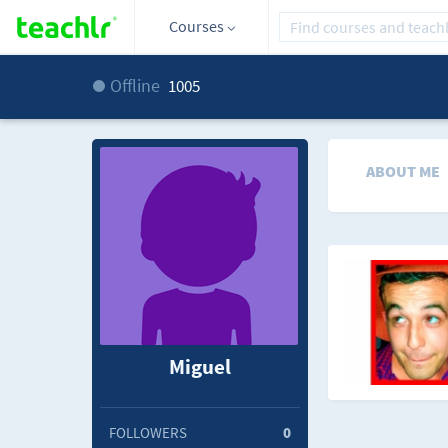
Courses
Offline
1005
ABOUT ME
Miguel
FOLLOWERS
0