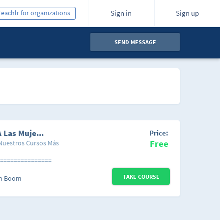
Teachlr for organizations
Sign in
Sign up
SEND MESSAGE
Seducción: Claves Para Atraer Y Seducir A Las Mujeres
Price:
Free
 Nuestros Cursos Más
===============
 la chica que te gusta?
TAKE COURSE
a seducir mujeres? ?
n Boom
o de conseguir una
os clave de seducción
s, entonces Éste Es Tu
raer a la Persona Que