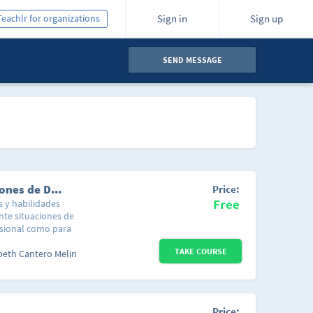
Teachlr for organizations
Sign in
Sign up
SEND MESSAGE
Humanización en la asistencia en situaciones de Duelo
Price:
Free
s y habilidades
te situaciones de
esional como para
sonas en situaciones
TAKE COURSE
 época que invita a la
beth Cantero Melin
 la atención médica
nas que asisten a la
dos, además de las
onales sanitarios, en
Price: