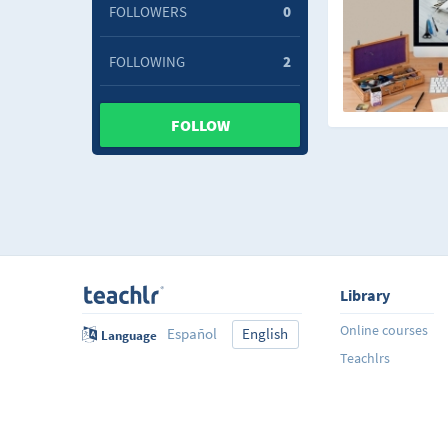
FOLLOWERS
0
FOLLOWING
2
FOLLOW
Library
Online courses
Español
English
Language
Teachlrs