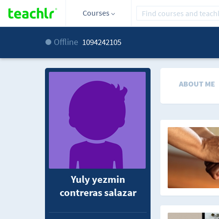
Courses
Offline
1094242105
ABOUT ME
Yuly yezmin
contreras salazar