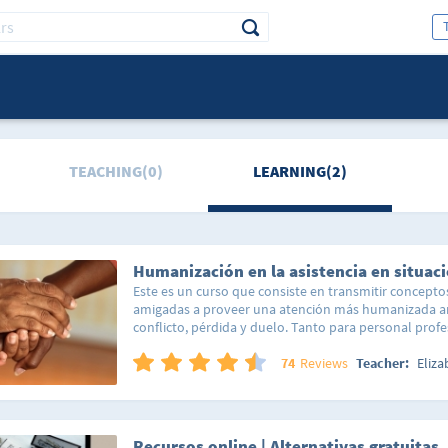
TEACHING(0)
LEARNING(2)
Este es un curso que consiste en transmitir concepto
amigadas a proveer una atención más humanizada an
conflicto, pérdida y duelo. Tanto para personal prof
cuidadores informales, familiares y amistades de per
de cambios importantes como los enunciados. En una
74
Reviews
Teacher:
Eliza
individuación y el tiempo apremia, tanto que a veces
puede durar cinco minutos dada la cantidad de perso
consulta y los pocos profesionales que hay contrata
excesivas jornadas a las que son sometidos los pofesi
Recursos online | Alternativas gratuitas