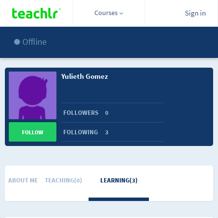
Courses
Sign in
Offline
Yulieth Gomez
FOLLOWERS
0
FOLLOWING
3
FOLLOW
ABOUT ME
TEACHING(0)
LEARNING(3)