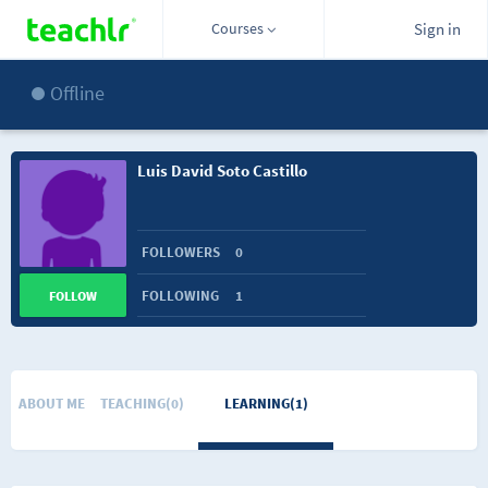
Courses
Sign in
Offline
Luis David Soto Castillo
FOLLOWERS
0
FOLLOWING
1
FOLLOW
ABOUT ME
TEACHING(0)
LEARNING(1)