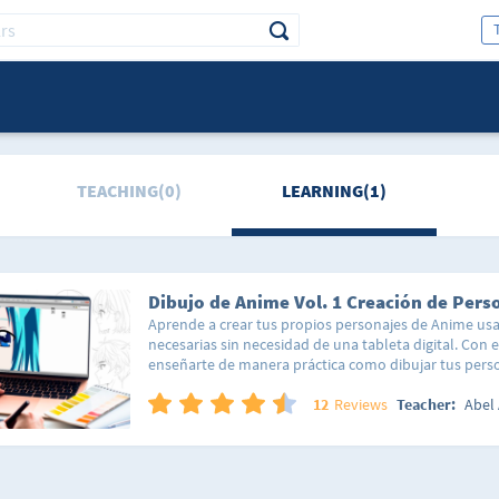
TEACHING(0)
LEARNING(1)
Dibujo de Anime Vol. 1 Creación de Pers
Aprende a crear tus propios personajes de Anime us
necesarias sin necesidad de una tableta digital. Con
enseñarte de manera práctica como dibujar tus perso
importa si no tienes conocimientos previos de adobe 
te enseñare las 2 cosas. Usaremos figuras geométricas
12
Reviews
Teacher:
Abel 
diferentes elementos del personaje, con estas figur
para adulto, niño, adulto mujer, niña, bota, nariz, ore
etc...