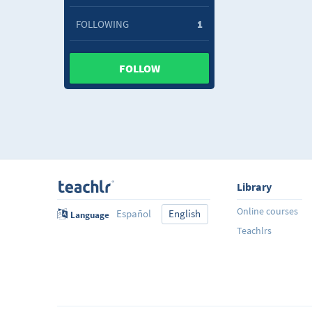
FOLLOWING
1
FOLLOW
Library
Online courses
Español
English
Language
Teachlrs