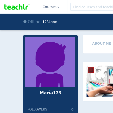
Courses
Offline
1234nnn
ABOUT ME
Maria123
FOLLOWERS
0