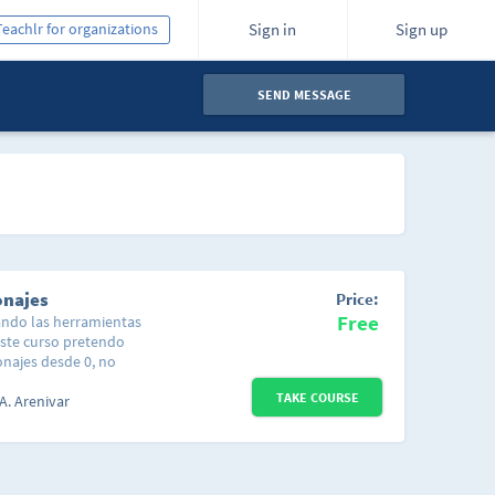
Teachlr for organizations
Sign in
Sign up
SEND MESSAGE
onajes
Price:
Free
ando las herramientas
 este curso pretendo
najes desde 0, no
flash o de dibujo, aquí
TAKE COURSE
 para realizar
A. Arenivar
as podremos hacer: Ojos
jas, cabeza, cabellos,