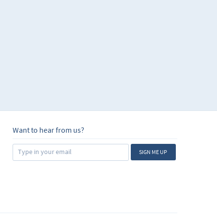
Want to hear from us?
SIGN ME UP