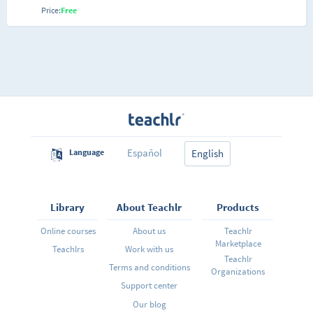
sociedad como entes organizados. El curso se divide
Price:
Free
en 5 módulos, 3 meramente descriptivos y dos
semiprácticos
Español
Language
English
Library
About Teachlr
Products
Online courses
About us
Teachlr
Marketplace
Teachlrs
Work with us
Teachlr
Terms and conditions
Organizations
Support center
Our blog