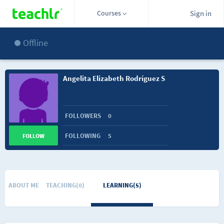
Courses
Sign in
Offline
Angelita Elizabeth Rodríguez S
FOLLOWERS
0
FOLLOWING
5
FOLLOW
ABOUT ME
TEACHING(0)
LEARNING(5)