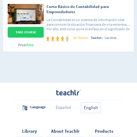
Curso Básico de Contabilidad para
Emprendedores
La Contabilidad es un sistema de información vital
para conocer la situación financiera de una empresa. ...
Por ello, este curso pone el énfasis en el significado de
TAKE COURSE
la información que entrega la Contabilidad y para qué
puede servir, no así en cómo se registran los datos que
32
Reviews
Teacher:
Luis Arcia
componen los estados financieros. Es una disciplina
Price:
Free
que consiste en recopilar, ordenar y registrar la
información de la actividad económica de una
empresa. La contabilidad financiera es una rama del
área de la contabilidad que se ocupa de sistematizar la
información de las actividades y la situación
económica de una empresa en un momento
determinado y a lo largo de su desarrollo. La
contabilidad permite tener un registro histórico y
cuantificable de las actividades que realiza una
empresa y de los eventos económicos que le afectan
Español
Language
English
Library
About Teachlr
Products