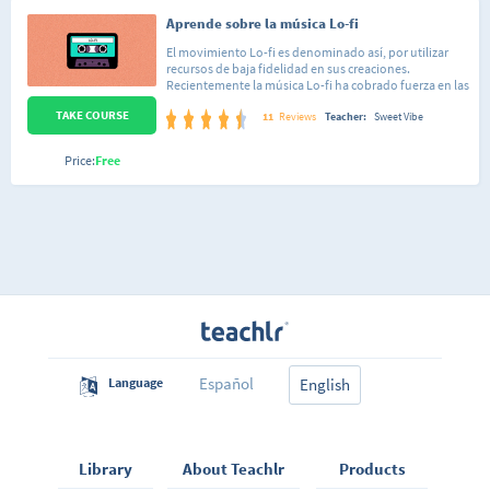
Aprende sobre la música Lo-fi
El movimiento Lo-fi es denominado así, por utilizar
recursos de baja fidelidad en sus creaciones.
Recientemente la música Lo-fi ha cobrado fuerza en las
plataformas digitales al sobresalir a causa de sus
TAKE COURSE
oyentes; éstos se acercan a ella principalmente por un
11
Reviews
Teacher:
Sweet Vibe
sentimiento de nostalgia, recordando así los tiempos
antiguos, donde la baja fidelidad auditiva era parte de
Price:
Free
la vida cotidiana. Se podía escuchar en ciertos
programas de televisión, videojuegos, formatos como
el cassette con las cintas magnéticas, los tocadiscos, el
gramófono, entre otros. En este curso conocerás más
sobre la música Lo-fi: sus inicios, exponentes,
plataformas digitales en donde abundan sus listas de
reproducción, cómo realizar una pieza musical lo-fi
con el secuenciador Ableton Live y más.
Español
Language
English
Library
About Teachlr
Products