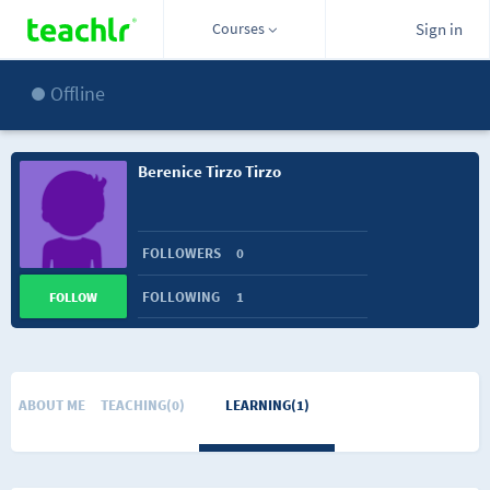
Courses
Sign in
Offline
Berenice Tirzo Tirzo
FOLLOWERS
0
FOLLOWING
1
FOLLOW
ABOUT ME
TEACHING(0)
LEARNING(1)