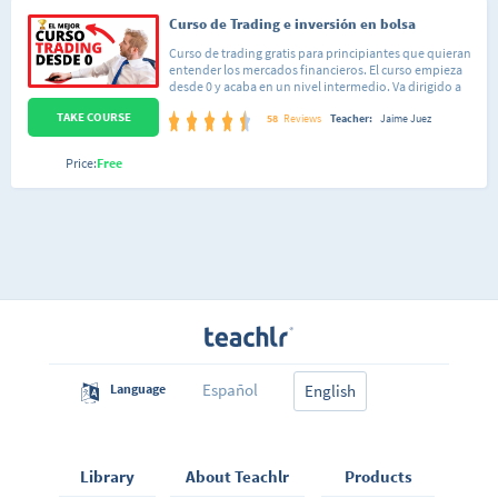
Curso de Trading e inversión en bolsa
Curso de trading gratis para principiantes que quieran
entender los mercados financieros. El curso empieza
desde 0 y acaba en un nivel intermedio. Va dirigido a
cualquier persona apasionada de los mercados que
TAKE COURSE
quieran aprender desde 0 a hacer trading en bolsa y
58
Reviews
Teacher:
Jaime Juez
demás mercados financieros. Si quieres más
información acerca de nuestros cursos, ve a
Price:
Free
https://AiEbusiness.net o solicita información
Español
Language
English
Library
About Teachlr
Products