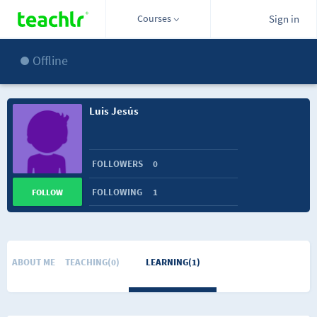
Courses
Sign in
Offline
Luis Jesús
FOLLOWERS
0
FOLLOWING
1
FOLLOW
ABOUT ME
TEACHING(0)
LEARNING(1)