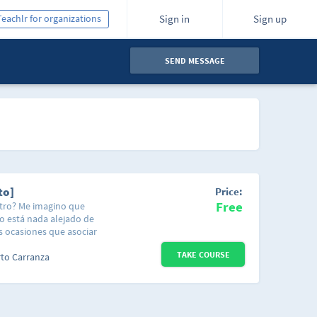
Teachlr for organizations
Sign in
Sign up
SEND MESSAGE
to]
Price:
Free
stro? Me imagino que
no está nada alejado de
s ocasiones que asociar
 comprender mejor es
TAKE COURSE
 ¿Y por qué te
rto Carranza
alto de inglés en
unstancias de la vida
en diferentes
los cuales se