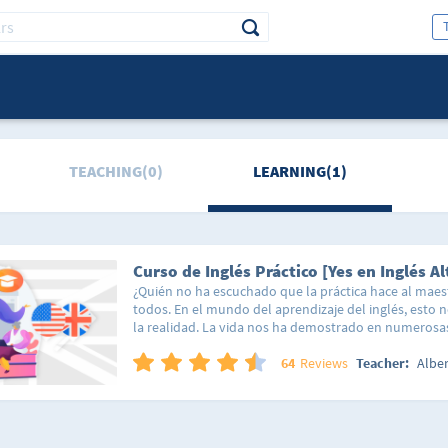
TEACHING(0)
LEARNING(1)
Curso de Inglés Práctico [Yes en Inglés Al
¿Quién no ha escuchado que la práctica hace al mae
todos. En el mundo del aprendizaje del inglés, esto 
la realidad. La vida nos ha demostrado en numerosa
los conceptos cotidianos con aquello que deseamos
una excelente forma de retener información a futuro.
64
Reviews
Teacher:
Albe
comento esto? Porque es precisamente en este nivel 
donde se da el salto a las situaciones prácticas y circ
diaria para dar un extra a la comprensión del idioma 
contextos. En este nivel encontrarás varios temas en 