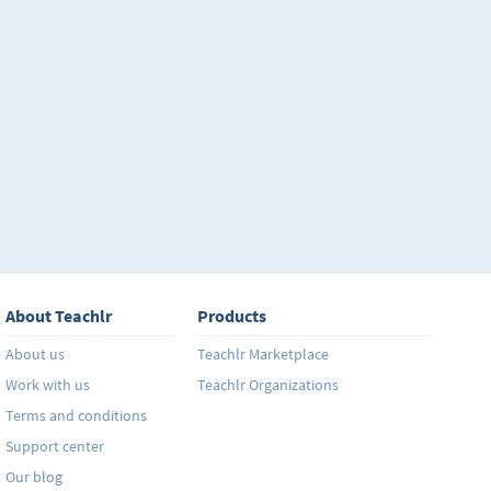
destacarán lecciones para comunicarte de manera ef
situaciones. Ya sea en forma de conversación oral o po
representa básicamente la habilidad de relacionar el
real. Es cierto que para practicar de manera adecuad
simplemente llevar un curso y entenderle, hace falta 
conversaciones con gente, de eso no quepa duda, este
a dar las armas necesarias para comunicarte al dart
expresarte de manera adecuada en diversas situacion
Además, cada unidad tiene un ejercicio sencillo al fin
reforzar el aprendizaje obtenido de cada tema. ¡A pra
About Teachlr
Products
About us
Teachlr Marketplace
Work with us
Teachlr Organizations
Terms and conditions
Support center
Our blog