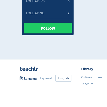
FOLLOWERS
0
FOLLOWING
2
FOLLOW
Library
Online courses
Español
English
Language
Teachlrs