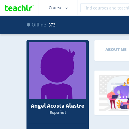
Courses
Offline
373
ABOUT ME
Angel Acosta Alastre
Español