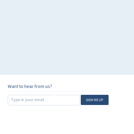
ectiva en determinadas
r escrito, este nivel
 inglés con el mundo
a no basta con
salir y tener
 nivel de inglés te va
e ideas de cómo
es habituales.
al con el cual puedes
cticar!
Want to hear from us?
SIGN ME UP