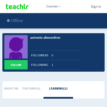
Courses
Sign in
Offline
antonio almendros
FOLLOWERS
0
FOLLOWING
1
FOLLOW
ABOUT ME
TEACHING(0)
LEARNING(1)