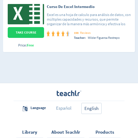
Curso De Excel Intermedio
Excel es una hoja de calculo para análisis de datos, con
múltiples capacidades y recursos, que permite
organizar de la manera más armónica y efectiva los
datos y los números que se manejan cotidianamente,
TAKE COURSE
hacer cálculos a partir de fórmulas y funciones; generar
198
Reviews
gráficos para representar nuestra información; crear
Teacher:
Wilder Figueroa Restrepo
tablas o modificar el formato de nuestras planillas.
Price:
Free
Español
Language
English
Library
About Teachlr
Products