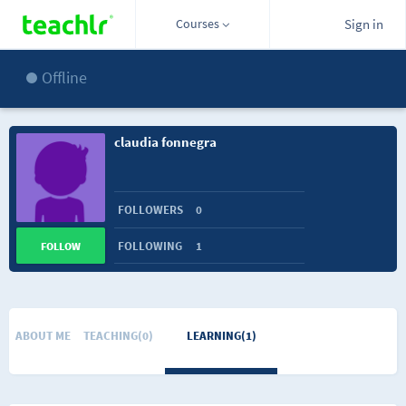
Courses
Sign in
Offline
claudia fonnegra
FOLLOWERS
0
FOLLOWING
1
FOLLOW
ABOUT ME
TEACHING(0)
LEARNING(1)