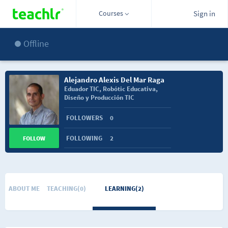
Courses
Sign in
Offline
Alejandro Alexis Del Mar Raga
Eduador TIC, Robótic Educativa,
Diseño y Producción TIC
FOLLOWERS
0
FOLLOWING
2
FOLLOW
ABOUT ME
TEACHING(0)
LEARNING(2)