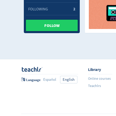
FOLLOWING
2
FOLLOW
Library
Online courses
Español
English
Language
Teachlrs