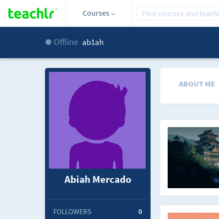
Courses
Offline
ab1ah
ABOUT ME
Abiah Mercado
FOLLOWERS
0