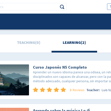
TEACHING(0)
LEARNING(2)
Curso Japonés N5 Completo
Aprender un nuevo idioma parece una odisea, un ret
disciplinados son capaces de alcanzar, pero con la pa
método adecuado, cualquier persona, sin importar su
personales, será capaz de estudiar los temas, domina
usarlos de manera propia. Aunque el idioma tiene fa
3
Reviews
Teacher:
Luis V
mas difíciles de aprender del mundo, la realidad es
estudiarlo, veas las bases que lo conforman, y descu
en la gramática, veras que es posible aprenderlo, sol
administrar tu tiempo, desarrollar un sentido por el 
Aprende sobre la música Lo-fi