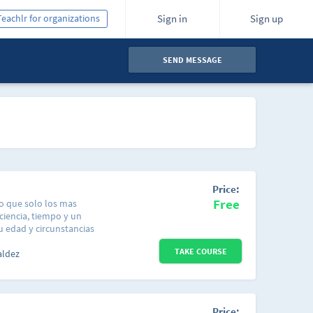
Teachlr for organizations
Sign in
Sign up
SEND MESSAGE
Price:
Free
o que solo los mas
ciencia, tiempo y un
 edad y circunstancias
rlos con el tiempo, y
TAKE COURSE
ma de ser uno de los
aldez
 que cuando empieces a
bras la poca variedad
o será cuestión de
estudio autodidacta, y
Price: