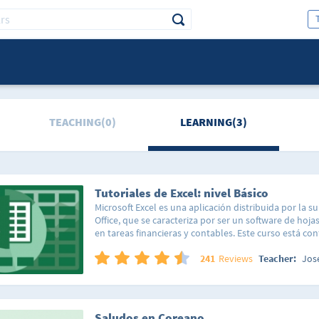
TEACHING(0)
LEARNING(3)
Tutoriales de Excel: nivel Básico
Microsoft Excel es una aplicación distribuida por la su
Office, que se caracteriza por ser un software de hojas
en tareas financieras y contables. Este curso está c
lecciones organizadas de forma tal que puedas segui
lineal y sencilla, así como saltar a una lección en esp
241
Reviews
Teacher:
Jos
hacer la acción que estás interesado en realizar en tu
lección está pensada para que domines totalmente c
de forma sencilla y así poco a poco irás integrando t
conocimientos. No importa si nunca has abierto el p
Saludos en Coreano