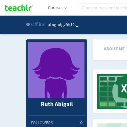
Courses
Offline
abigailgz5511._.
ABOUT ME
Ruth Abigail
FOLLOWERS
0