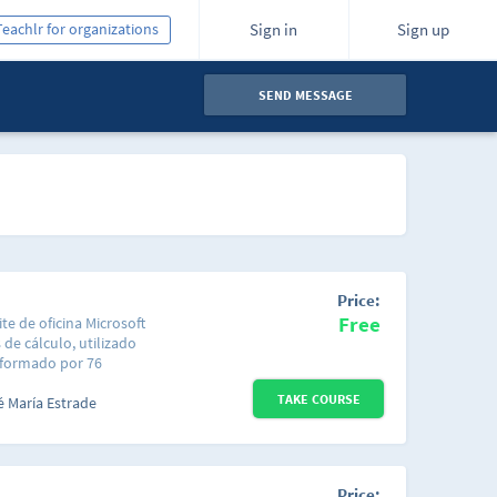
Teachlr for organizations
Sign in
Sign up
SEND MESSAGE
Price:
Free
ite de oficina Microsoft
 de cálculo, utilizado
onformado por 76
r el curso de una forma
TAKE COURSE
ecífico que te enseñe a
é María Estrade
 hoja de cálculo. Cada
ada aspecto de Excel
odos los
rograma o si ya
Price: