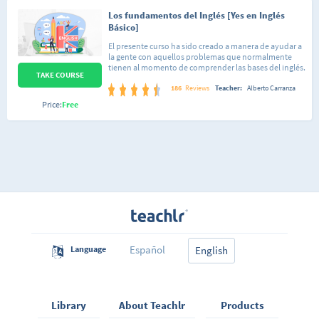
Los fundamentos del Inglés [Yes en Inglés
Básico]
El presente curso ha sido creado a manera de ayudar a
la gente con aquellos problemas que normalmente
tienen al momento de comprender las bases del inglés.
TAKE COURSE
Con esto me refiero, por ejemplo, a dar las razones del
porque se usa tal o cual regla gramatical. Por lo
186
Reviews
Teacher:
Alberto Carranza
anterior considero oportuno mencionar que el curso
Price:
Free
va dirigido a gente que puede estar iniciándose en el
aprendizaje de este idioma aunque también será de
utilidad a quienes estén buscando repasar temas que
en su momento llevaron pero no recuerdan bien,
pudiéndose tomar como un completo video-repaso
de consulta. En este primer curso voy a darte a conocer
los conceptos, reglas de gramática y vocabulario
esencial de la lengua inglesa explicándote de una
forma sencilla, así que no te preocupes si no tienes
ningún entendimiento del inglés, el curso está
diseñado para quienes quieren empezar desde cero a
aprender esta lengua. No te desmotives si empiezas a
sentir que no le entiendes a algo, con el tiempo irás
Español
Language
viendo que los temas se vuelven sencillos gracias a lo
English
visto en contenidos anteriores.
Library
About Teachlr
Products