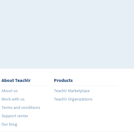
mucho esfuerzo desde tu programa. Este curso es la
para que domines aspectos que van más allá de aquel
que se realizan en Microsoft Excel. Aprende a crear 
usando Visual Basic para Aplicaciones (VBA), tambié
rutinas usando este editor de aplicaciones, descubrir
de práctica extensa en VBA y Macros, algunas de las
del programa que son muy relevantes para los nego
herramientas para tu desarrollo profesional y tu éxit
About Teachlr
Products
About us
Teachlr Marketplace
Work with us
Teachlr Organizations
Terms and conditions
Support center
Our blog