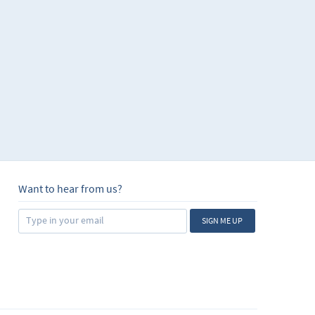
 herramienta perfecta
las tareas cotidianas
fórmulas personalizadas
n procedimientos y
ás mediante ejercicios
 áreas más complejas
cios, dándote
o laboral
Want to hear from us?
SIGN ME UP