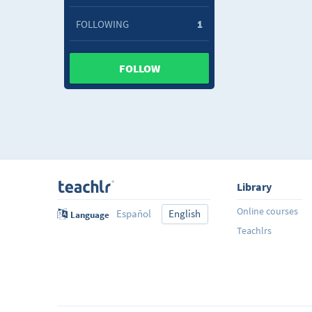
FOLLOWING
1
FOLLOW
Library
Online courses
Español
English
Language
Teachlrs