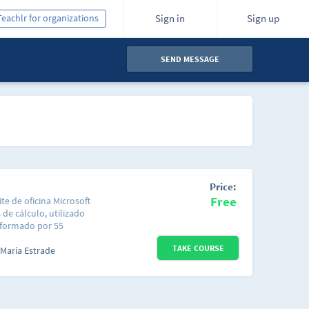
Teachlr for organizations
Sign in
Sign up
SEND MESSAGE
Price:
Free
ite de oficina Microsoft
 de cálculo, utilizado
onformado por 55
onablemente
TAKE COURSE
e forma tal que puedas
María Estrade
o saltar a una lección
ás interesado en
ntada a resolver un
 manera correcta y sin