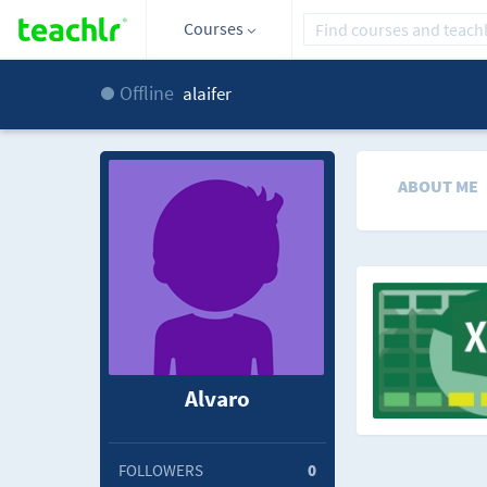
Courses
Offline
alaifer
ABOUT ME
Alvaro
FOLLOWERS
0