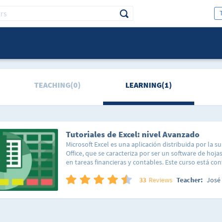
TEACHING(0)
LEARNING(1)
Tutoriales de Excel: nivel Avanzado
Microsoft Excel es una aplicación distribuida por la su
Office, que se caracteriza por ser un software de hojas
en tareas financieras y contables. Este curso está c
lecciones diseñadas para usuarios avanzados o raz
experimentados en hojas de cálculo y organizadas d
33
Reviews
Teacher:
José 
seguir el curso de una forma lineal y sencilla, así com
en específico que te enseñe a hacer la acción que est
realizar en tu hoja de cálculo. Cada lección está orie
problema en específico, permitiéndote realizarlas de