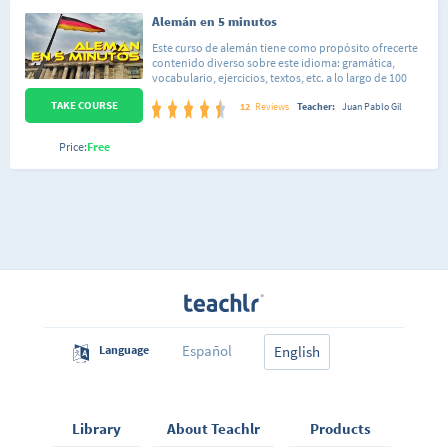
Alemán en 5 minutos
Este curso de alemán tiene como propósito ofrecerte
contenido diverso sobre este idioma: gramática,
vocabulario, ejercicios, textos, etc. a lo largo de 100
vídeos. Tanto si quieres aprenderlo, como repasar
TAKE COURSE
algún aspecto del mismo, podrás encontrar contenido
12
Reviews
Teacher:
Juan Pablo Gil
útil para aprender, repasar o mejorar el tus
conocimientos del idioma. Solo comentarte que al
Price:
Free
proceder los vídeos de mi canal de Youtube, podrás
comprobar como algunos de ellos tienen peor calidad
de audio, imagen que otros; sin que esto signifique
que el primer vídeo es "peor" y el último "mejor".
Espero que te sea de utilidad. Saludos afectuosos.
Español
Language
English
Library
About Teachlr
Products