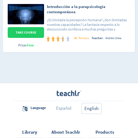
Introducción a la parapsicología
contemporánea
¿Es limitada la percepción Humana? ¿Son ilimitadas
nuestras capacidades? La fantasía respecto a lo
desconocido conlleva a muchas preguntas y
TAKE COURSE
especulaciones en el ser humano. En un mundo donde
abundan los fenómenos paranormales y la búsqueda
40
Reviews
Teacher:
Andrés Urrea
de un sentido de vida, no es de extrañar que se funden
Price:
Free
pensamientos profundos y explicaciones a hechos de
la vida real, que parecen sacados de la ficción. "Hay
quienes sin mayor análisis atribuyen estas
manifestaciones a algún poder sobrenatural, y otras
personas que, con la misma ligereza niegan de plano
su existencia... Ambas posturas se pueden considerar
poco científicas". Este curso pretende abordar el
concepto de parapsicología en nuestro tiempo,
haciendo un breve recorrido a través de la historia, y
dándole un lugar al método científico en el estudio de
fenómenos "inexplicables". Se realiza como antesala
de un estudio más avanzado sobre el mismo tema, en
el que conoceremos con mayor detalle cuales son esos
Español
Language
fenómenos y cómo podemos evidenciarlos.
English
Library
About Teachlr
Products