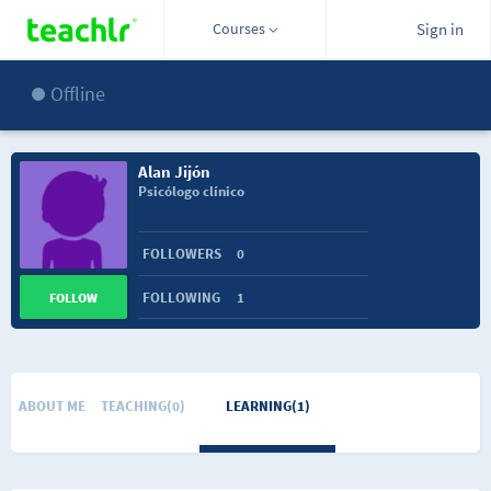
Courses
Sign in
Offline
Alan Jijón
Psicólogo clínico
FOLLOWERS
0
FOLLOWING
1
FOLLOW
ABOUT ME
TEACHING(0)
LEARNING(1)