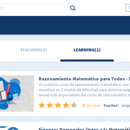
TEACHING(0)
LEARNING(2)
Un práctico curso de razonamiento matemático, con 
resueltos en 3 niveles de dificultad para distintas ex
temas más importantes del curso de razonamiento m
servirán en la escuela, y como preparación para la uni
preparando para ingresar a alguna universidad, este c
30
Reviews
Teacher:
Jorg
Resolveremos juntos varios problemas paso a paso e
capítulos del curso .En el nivel 1 encontrarás la expl
de conceptos importantes que te servirán para pod
ejercicios más complejos. Además de ejercicios sencill