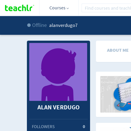
Courses
Offline
alanverdugo7
ABOUT ME
ALAN VERDUGO
FOLLOWERS
0