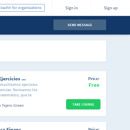
Teachlr for organizations
Sign in
Sign up
SEND MESSAGE
Razonamiento Matemático para Todos - Ejercicios Resueltos
Price:
Free
muchísimos ejercicios
igencias. Revisamos los
atemático, que te
versidad. Si te estás
TAKE COURSE
urso, es para ti.
e Tejero Green
n cada uno de los
icación y teoría, además
er comprender los
os para iniciar con la
Finanzas Personales (Intro a la Matemática Financiera)
Price: