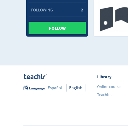
FOLLOWING
2
FOLLOW
Library
Online courses
Español
English
Language
Teachlrs