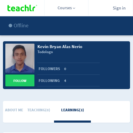
Courses
Sign in
Offline
Kevin Bryan Alas Nerio
Todologo
FOLLOWERS
0
FOLLOWING
4
FOLLOW
ABOUT ME
TEACHING(0)
LEARNING(3)