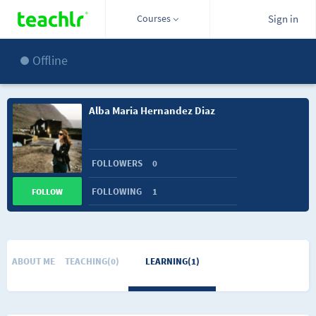
Courses
Sign in
Offline
Alba Maria Hernandez Diaz
FOLLOWERS
0
FOLLOWING
1
FOLLOW
ABOUT ME
TEACHING(0)
LEARNING(1)