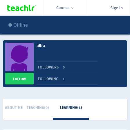
Courses
Sign in
Offline
alba
FOLLOWERS
0
FOLLOWING
1
FOLLOW
ABOUT ME
TEACHING(0)
LEARNING(1)