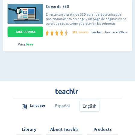
Curso de SEO
En este curso gratis de SEO aprenderás técnicas de
posicionamiento on page y off page de páginas webs
para que sepas como aparecer en las primeras
posiciones de Google y otros buscadores como Yahoo!,
TAKE COURSE
Bing y DuckDuckGo. Conocer el funcionamiento de
322
Reviews
Teacher:
Jose Javier Villena
SEO, así como sus mejores prácticas, estándares y
actividades penalizadas o no correctas se han
Price:
Free
convertido en un aspecto fundamental de toda página
web que desee alcanzar el éxito.
Español
Language
English
Library
About Teachlr
Products