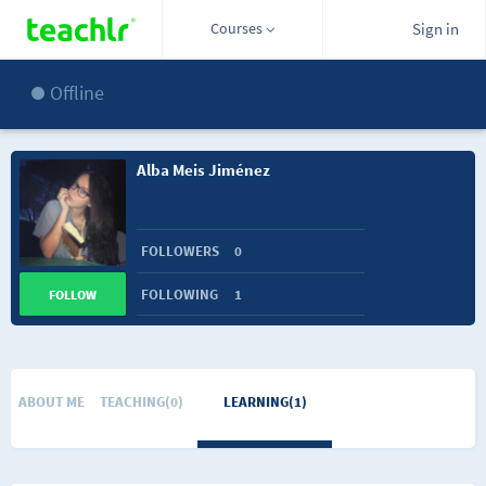
Courses
Sign in
Offline
Alba Meis Jiménez
FOLLOWERS
0
FOLLOWING
1
FOLLOW
ABOUT ME
TEACHING(0)
LEARNING(1)